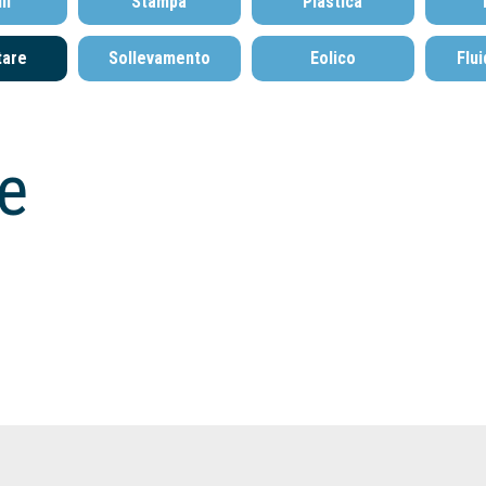
li
Stampa
Plastica
tare
Sollevamento
Eolico
Flu
e