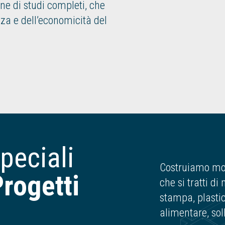
ne di studi completi, che
za e dell’economicità del
peciali
Costruiamo mot
Progetti
che si tratti di
stampa, plastica
alimentare, sol