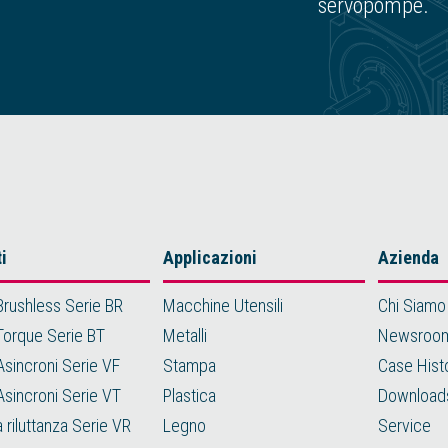
servopompe.
i
Applicazioni
Azienda
Brushless Serie BR
Macchine Utensili
Chi Siamo
Torque Serie BT
Metalli
Newsroo
Asincroni Serie VF
Stampa
Case Hist
Asincroni Serie VT
Plastica
Download
a riluttanza Serie VR
Legno
Service